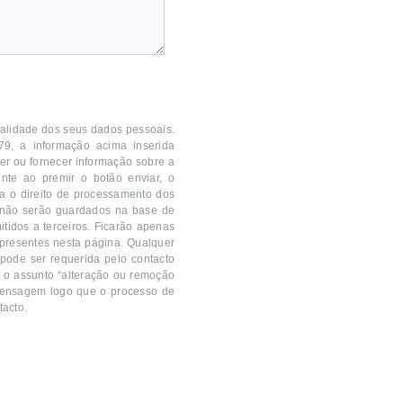
ialidade dos seus dados pessoais.
, a informação acima inserida
der ou fornecer informação sobre a
ente ao premir o botão enviar, o
a o direito de processamento dos
: não serão guardados na base de
itidos a terceiros. Ficarão apenas
 presentes nesta página. Qualquer
 pode ser requerida pelo contacto
o o assunto “alteração ou remoção
mensagem logo que o processo de
tacto.