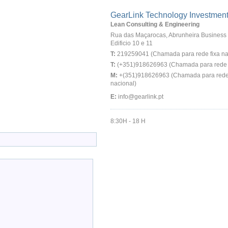
GearLink Technology Investmen
Lean Consulting & Engineering
Rua das Maçarocas, Abrunheira Business 
Edificio 10 e 11
T:
219259041 (Chamada para rede fixa na
T:
(+351)918626963 (Chamada para rede f
M:
+(351)918626963 (Chamada para rede
nacional)
E:
info@gearlink.pt
8:30H - 18 H