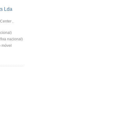
ts Lda
Center ,
cional)
ixa nacional)
 móvel